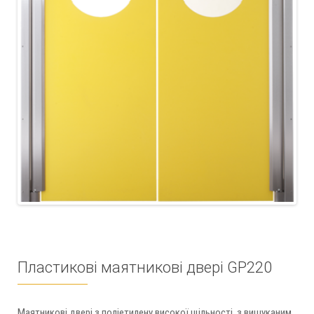
Пластикові маятникові двері GP220
Маятникові двері з поліетилену високої щільності, з вишуканим