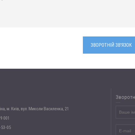
ЗВОРОТНІЙ ЗВ'ЯЗОК
Зворотн
їна, м. Київ, вул. Миколи Василенка, 21
39 001
-53-05