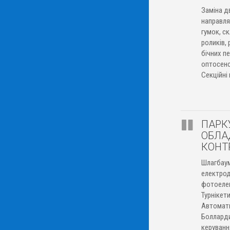
Заміна дв
направля
гумок, ск
роликів,
бічних п
оптосенс
Секційні
ПАРК
ОБЛА
КОНТ
Шлагбаум
електрод
фотоеле
Турнікет
Автомати
Болларди
керуванн