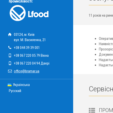
промисловості:
11 років на рин
03124, м. Київ
Оператив
вул. М. Василенка, 21
Наявніст
+38 044 39 39 001
Прозоріс
Документ
+38 067 220 05 79 Вікна
Надаєтьс
+38 067 220 04 94 Двері
Надається
office@bramar.ua
Українська
Сервіс
Русский
ПРОМ