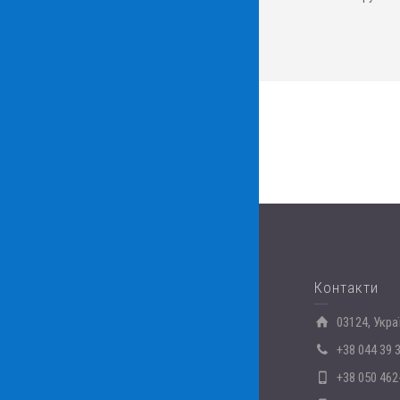
Контакти
03124, Укра
+38 044 39 
+38 050 462