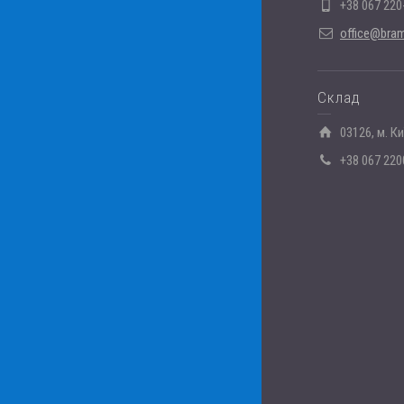
+38 067 220
office@bram
Склад
03126, м. К
+38 067 220