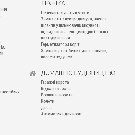
ТЕХНІКА
іння
Перевантажувальні мости:
,
Заміна олії, електродвигуна, насоса
шлангів ущільнювачів висувної і
відкидної апарелі, циліндрів блоків і
плат управління
,
Герметизатори воріт:
ів,
Заміна верхніх бічних ущільнювачів,
пи
насосів подушок
ДОМАШНЄ БУДІВНИЦТВО
Гаражні ворота
Відкатні ворота
гнестійких
Розпашні ворота
Ролети
Двері
Автоматика для воріт