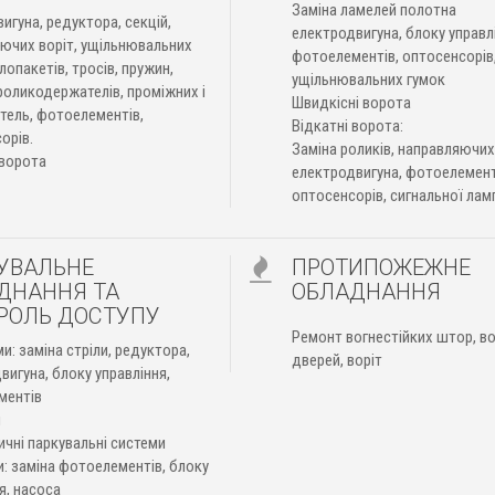
Заміна ламелей полотна
игуна, редуктора, секцій,
електродвигуна, блоку управл
ючих воріт, ущільнювальних
фотоелементів, оптосенсорів
лопакетів, тросів, пружин,
ущільнювальних гумок
 роликодержателів, проміжних і
Швидкісні ворота
етель, фотоелементів,
Відкатні ворота:
орів.
Заміна роликів, направляючих
 ворота
електродвигуна, фотоелемент
оптосенсорів, сигнальної лам
УВАЛЬНЕ
ПРОТИПОЖЕЖНЕ
ДНАННЯ ТА
ОБЛАДНАННЯ
РОЛЬ ДОСТУПУ
Ремонт вогнестійких штор, во
и: заміна стріли, редуктора,
дверей, воріт
вигуна, блоку управління,
ментів
и
чні паркувальні системи
: заміна фотоелементів, блоку
я, насоса