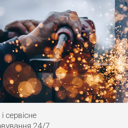
і сервісне
овування 24/7