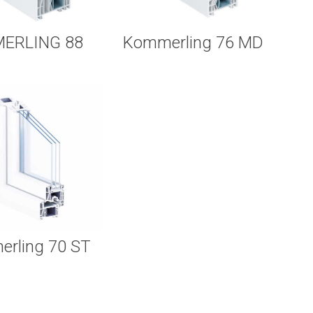
ERLING 88
Kоmmerling 76 MD
rling 70 ST