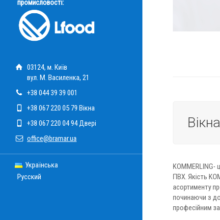
промисловості:
03124, м. Київ
вул. М. Василенка, 21
+38 044 39 39 001
+38 067 220 05 79 Вікна
Вікн
+38 067 220 04 94 Двері
office@bramar.ua
Українська
KOMMERLING- це
Русский
ПВХ. Якість KO
асортименту про
починаючи з до
професійним за