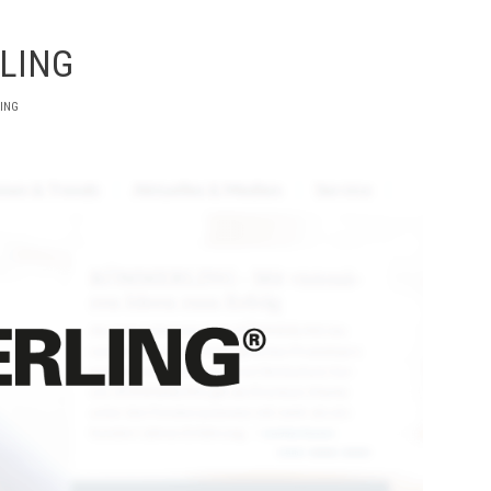
LING
ING