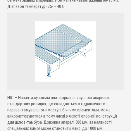
сегментованим апареллю. Номінальне навантаження 60-90 кН.
Діапазон температур -25- + 40 C
HRT – Навантажувальна платформа з висувною апареллю
стандартних розмірів, що складається з гідравлічного
перевантажувального мосту з бічними елементами, може
використовуватися в тому числі в якості опорної конструкції
для шлюз-тамбура. Довжина апарелі 500 мм, за наявності
спеціальних вимог може становити макс. до 1000 мм.