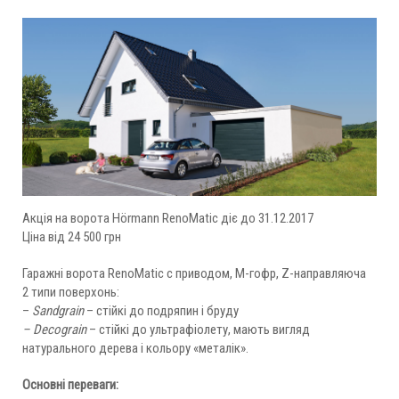
Акція на ворота Hörmann RenoMatic діє до 31.12.2017
Ціна від 24 500 грн
Гаражні ворота RenoMatic c приводом, М-гофр, Z-направляюча
2 типи поверхонь:
–
Sandgrain
– стійкі до подряпин і бруду
–
Decograin
– стійкі до ультрафіолету, мають вигляд
натурального дерева і кольору «металік».
Основні переваги: