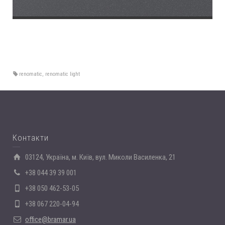
renomatic
,
renomatic light
Контакти
03124, Україна, м. Київ, вул. Миколи Василенка, 21
+38 044 39 39 001
+38 050 462-53-05
+38 067 220-04-94
office@bramar.ua