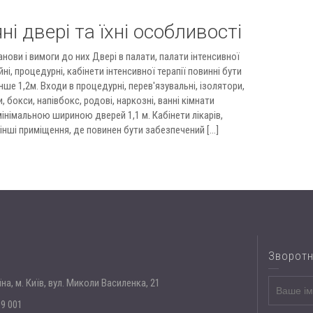
ні двері та їхні особливості
нови і вимоги до них Двері в палати, палати інтенсивної
йні, процедурні, кабінети інтенсивної терапії повинні бути
е 1,2м. Входи в процедурні, перев'язувальні, ізолятори,
 бокси, напівбокс, родові, наркозні, ванні кімнати
мінімальною шириною дверей 1,1 м. Кабінети лікарів,
інші приміщення, де повинен бути забезпечений [...]
Зворотн
їна, м. Київ, вул. Миколи Василенка, 21
39 001