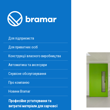
Для підприємств
Для приватних осіб
Конструкції власного виробництва
Автоматика та аксесуари
Сервісне обслуговування
Про компанію
Новини Bramar
Професійне устаткування та
витратні матеріали для харчової