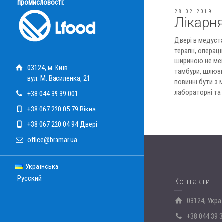
промисловості:
28.02.2019
Лікарня
Двері в медуста
терапії, операці
шириною не менш
03124, м. Київ
тамбури, шлюзи,
вул. М. Василенка, 21
повинні бути з 
лабораторні та 
+38 044 39 39 001
+38 067 220 05 79 Вікна
+38 067 220 04 94 Двері
office@bramar.ua
Українська
Русский
Контакти
03124, Укра
+38 044 39 